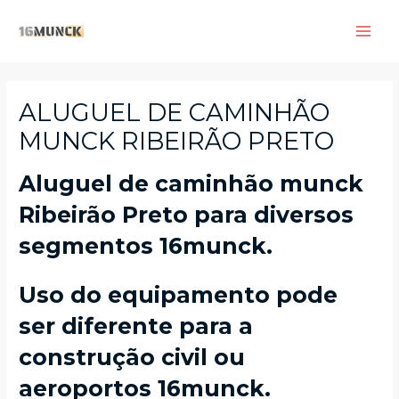
Skip
to
Main
content
Men
ALUGUEL DE CAMINHÃO
MUNCK RIBEIRÃO PRETO
Aluguel de caminhão munck
Ribeirão Preto para diversos
segmentos 16munck.
Uso do equipamento pode
ser diferente para a
construção civil ou
aeroportos 16munck.