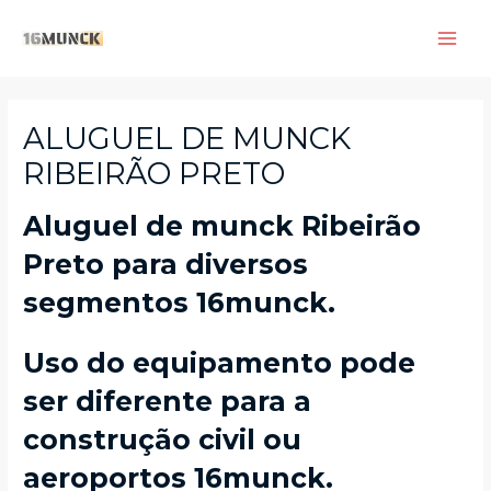
Skip
to
Main
content
Men
ALUGUEL DE MUNCK
RIBEIRÃO PRETO
Aluguel de munck Ribeirão
Preto para diversos
segmentos 16munck.
Uso do equipamento pode
ser diferente para a
construção civil ou
aeroportos 16munck.