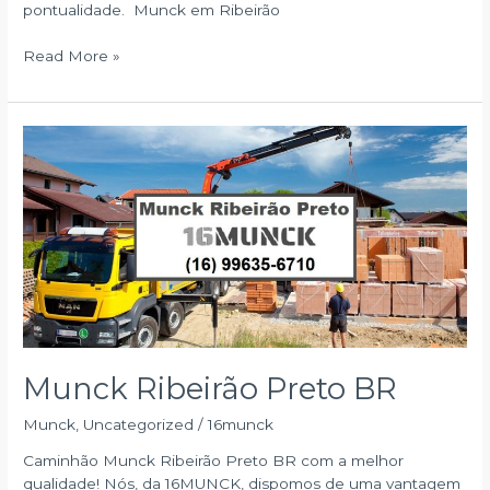
pontualidade. Munck em Ribeirão
Munck
Read More »
em
Ribeirão
Preto
RP
Munck Ribeirão Preto BR
Munck
,
Uncategorized
/
16munck
Caminhão Munck Ribeirão Preto BR com a melhor
qualidade! Nós, da 16MUNCK, dispomos de uma vantagem