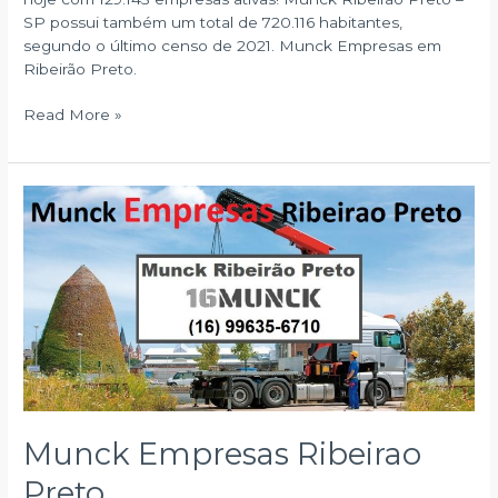
SP possui também um total de 720.116 habitantes,
segundo o último censo de 2021. Munck Empresas em
Ribeirão Preto.
Munck
Read More »
Empresas
em
Ribeirão
Preto
Munck Empresas Ribeirao
Preto